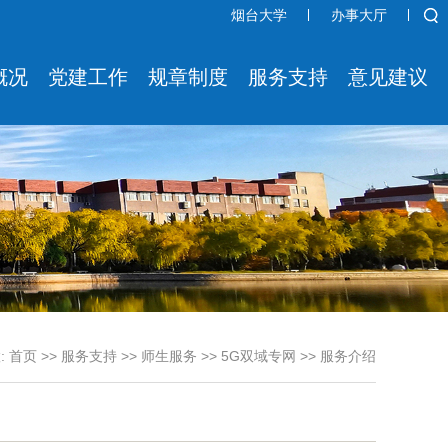
烟台大学
办事大厅
概况
党建工作
规章制度
服务支持
意见建议
:
首页
>>
服务支持
>>
师生服务
>>
5G双域专网
>>
服务介绍