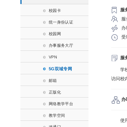
服
校园卡
服
统一身份认证
办
校园网
受
办事服务大厅
VPN
服
5G双域专网
学
访问校
邮箱
正版化
办
网络教学平台
教学空间
使
速通门