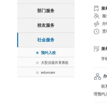
服
部门服务
服
办
校友服务
受
社会服务
服
预约入校
学
大型仪器共享系统
eduroam
办
联
理预约