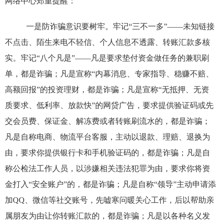
网络中心郑重提醒：
一是防诈骗意识要树牢。
牢记“三不一多”——未知链接
不点击、陌生来电不轻信、个人信息不透露、转账汇款多核
实。牢记“八个凡是”——凡是要求垫付资金做任务的兼职刷
单，都是诈骗；凡是宣称“内幕消息、专家指导、稳赚不赔、
高额回报”的投资理财，都是诈骗；凡是宣称“无抵押、无资
质要求、低利率、放款快”的网贷广告，要求提供验证码或先
交会员费、保证金、解冻费或者转账刷流水的，都是诈骗；
凡是自称电商、物流平台客服，主动以退款、理赔、退换为
由，要求你提供银行卡和手机验证码的，都是诈骗；凡是自
称公检法工作人员，以涉嫌相关违法犯罪为由，要求你将资
金打入“安全账户”的，都是诈骗；凡是自称“领导”主动申请添
加QQ、微信等社交账号，先嘘寒问暖关心工作，后以帮助亲
属朋友为由让你转账汇款的，都是诈骗；凡是以各种名义发